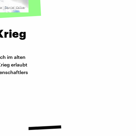
e | Daniel Kalker
Krieg
ch im alten
rieg erlaubt
senschaftlers