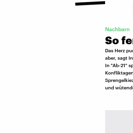
Nachbarn
So f
Das Herz pu
aber, sagt I
In "Ab-21" 
Konfliktagen
Sprengelkiez
und wütende 