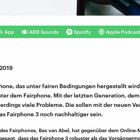
nk App
ARD Sounds
Spotify
Apple Podcas
 2019
one, das unter fairen Bedingungen hergestellt wird 
nter dem Fairphone. Mit der letzten Generation, de
llerdings viele Probleme. Die sollen mit der neuen Ve
das Fairphone 3 noch nachhaltiger sein.
des Fairphones, Bas van Abel, hat gegenüber dem Online-
esagt, dass das Fairphone 3 robuster als das Vorgängermod