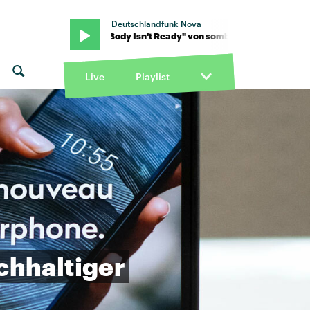
Deutschlandfunk Nova
sombr · "My Body Isn't Ready" von sombr · "My Body Isn't Ready" v
Live
Playlist
chhaltiger