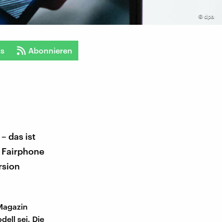
©
dpa
ts
Abonnieren
– das ist
m Fairphone
rsion
Magazin
ell sei. Die