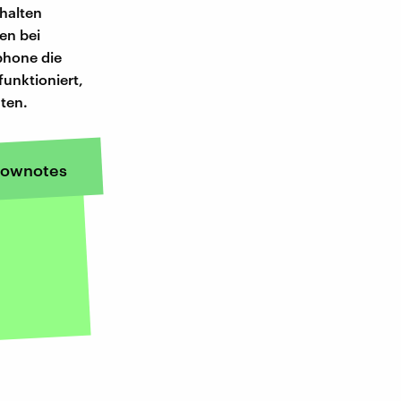
halten
en bei
phone die
funktioniert,
ten.
ownotes