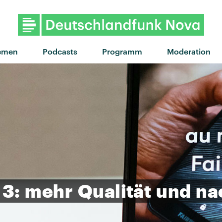
"My Body Isn't Ready" von 
emen
Podcasts
Programm
Moderation
3:
mehr
Qualität
und
na