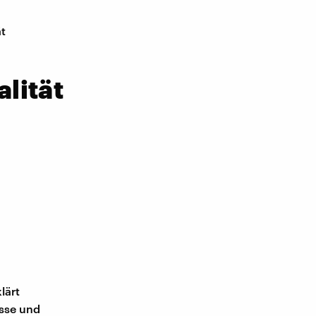
ät
lität
lärt
asse und