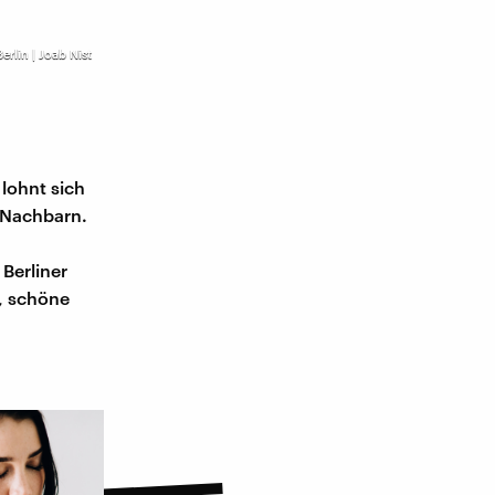
erlin | Joab Nist
lohnt sich
r Nachbarn.
Berliner
e, schöne