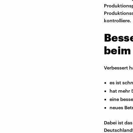
Produktionsp
Produktionss
kontrolliere.
Besse
beim
Verbessert h
es ist schn
hat mehr 
eine bess
neues Bet
Dabei ist da
Deutschlandf