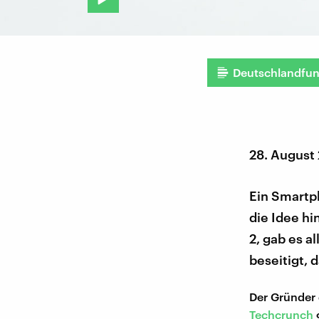
Deutschlandfu
28. August
Ein Smartph
die Idee hi
2, gab es a
beseitigt, 
Der Gründer 
Techcrunch
g