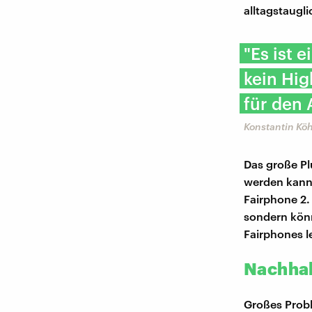
alltagstaugli
"Es ist 
kein Hig
für den 
Konstantin Kö
Das große Plu
werden kann.
Fairphone 2.
sondern kön
Fairphones le
Nachhal
Großes Probl