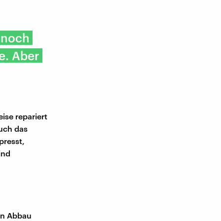
r noch
e. Aber
ise repariert
auch das
presst,
ind
en Abbau