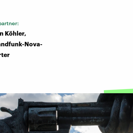
:
artner:
n Köhler,
andfunk-Nova-
rter