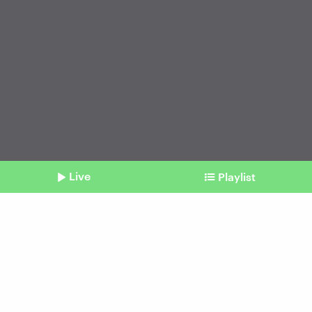
Live
Playlist
©
picture alliance / Westend61 | George J
Shownotes