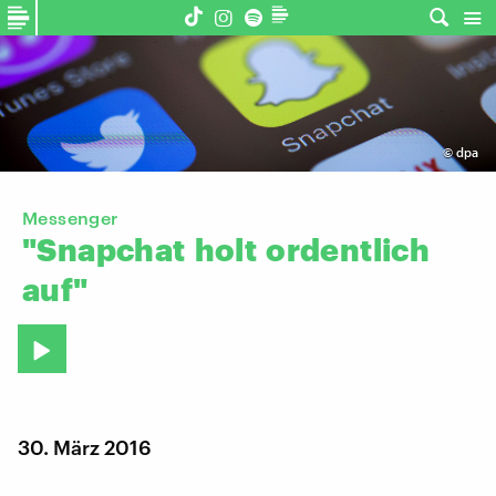
©
dpa
Messenger
"Snapchat
holt
ordentlich
auf"
30. März 2016