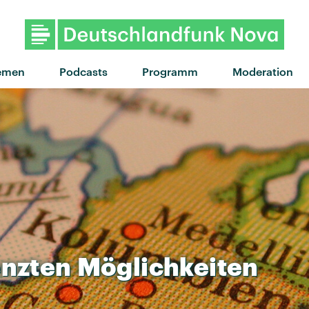
"Turnstile" von Dermot Kenn
emen
Podcasts
Programm
Moderation
nzten
Möglichkeiten