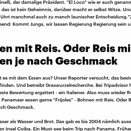
nelli, der damalige Präsident. "El Loco" wie er auch genann
t, das ist kein Geheimnis, darüber macht er selbst Witze. Un
 führt manchmal auch zu manch launischer Entscheidung."
bend: Kommt Jungs, wir lassen Regierung Regierung sein 
n mit Reis. Oder Reis mi
en je nach Geschmack
t es mit dem Essen aus? Unser Reporter versucht, das best
inden. Und betreibt Graswurzelrecherche. Bei Tripadvisor 
ste Bewertung ergattert - ein Italiener. Also muss wieder Re
n. Panamaer essen gerne "Frijoles" - Bohnen mit Reis. Oder R
ach Geschmack.
ser als Wasser und Brot. Das gab es bis 2004 nämlich auss
nen Insel Coiba. Ein Must-see beim Trip nach Panama. Früher