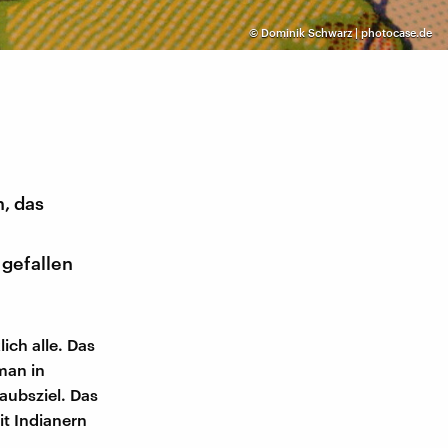
©
Dominik Schwarz | photocase.de
, das
 gefallen
ich alle. Das
 man in
aubsziel. Das
t Indianern