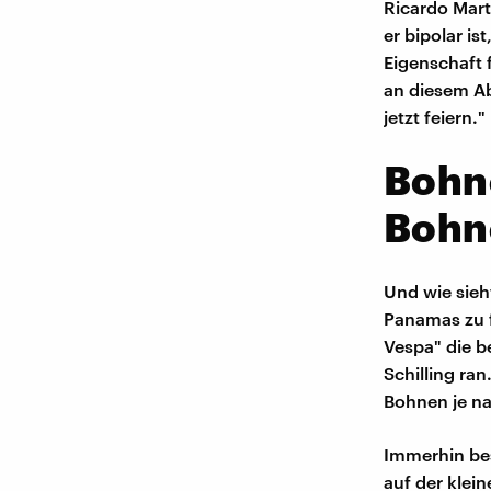
Ricardo Marti
er bipolar is
Eigenschaft
an diesem A
jetzt feiern."
Bohne
Bohn
Und wie sieh
Panamas zu f
Vespa" die be
Schilling ra
Bohnen je n
Immerhin bes
auf der klei