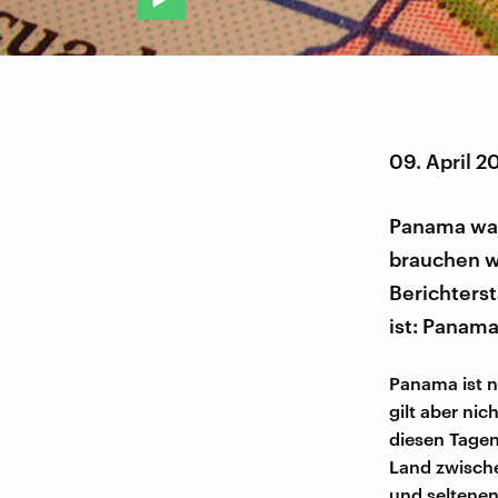
09. April 2
Panama war
brauchen wi
Berichterst
ist: Panam
Panama ist nä
gilt aber nic
diesen Tagen
Land zwische
und seltene