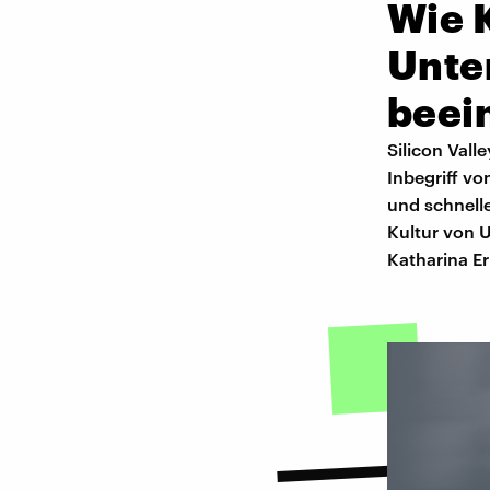
Wie 
Unte
beein
Silicon Vall
Inbegriff vo
und schnelle
Kultur von 
Katharina Er