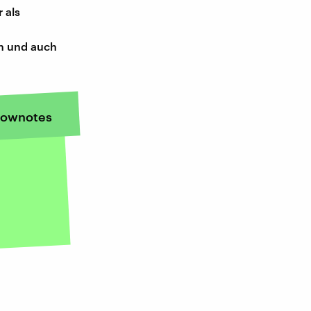
 als
en und auch
ownotes