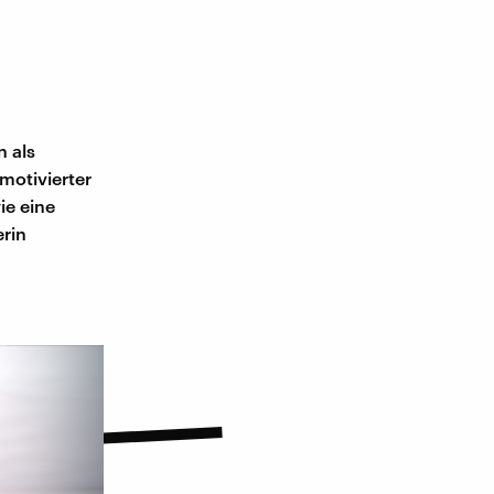
n als
 motivierter
ie eine
erin