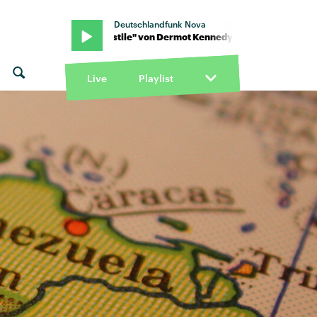
Deutschlandfunk Nova
edy · "Turnstile" von Dermot Kennedy · "Turnstile" von Dermot K
Live
Playlist