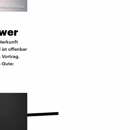
owfiqu barbhuiya
ower
 Herkunft
 ist offenbar
 Vortrag.
s Gute: