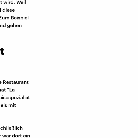
t wird. Weil
d diese
Zum Beispiel
und gehen
t
e Restaurant
hat "La
isespezialist
eis mit
chließlich
 war dort ein