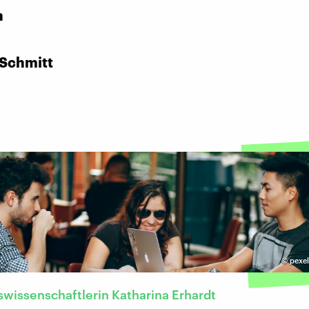
n
 Schmitt
©
pexel
swissenschaftlerin Katharina Erhardt