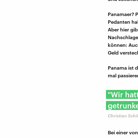
Panamaer? P
Pedanten hab
Aber hier gi
Nachschlagewe
können: Auch
Geld verstec
Panama ist d
mal passiere
"Wir ha
getrunk
Christian Sch
Bei einer von