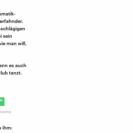
mmatik-
erfahnder.
inschlägigen
i sein
ie man will,
kann es auch
lub tanzt.
"
Panama
n ihm: