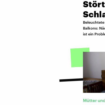
Stör
Schl
Beleuchtete
Balkons: Näc
ist ein Prob
Mütter und