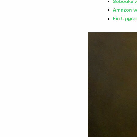
Sobooks w
Amazon wi
Ein Upgra