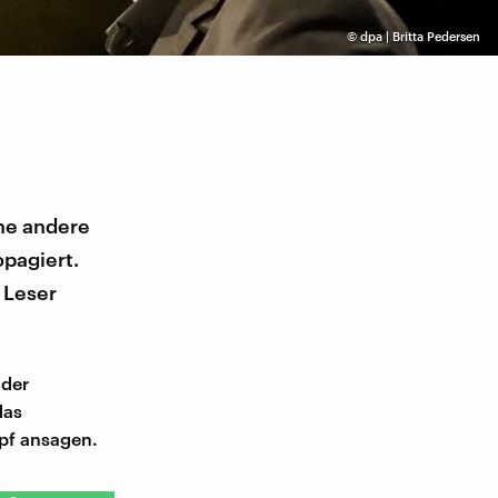
©
dpa | Britta Pedersen
ne andere
opagiert.
 Leser
 der
das
pf ansagen.