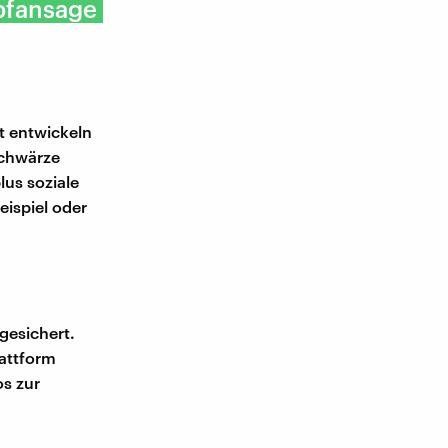
mpfansage
t entwickeln
schwärze
lus soziale
ispiel oder
gesichert.
attform
s zur