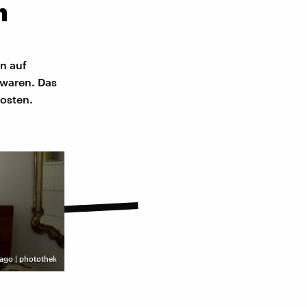
n
n auf
 waren. Das
kosten.
ago | photothek