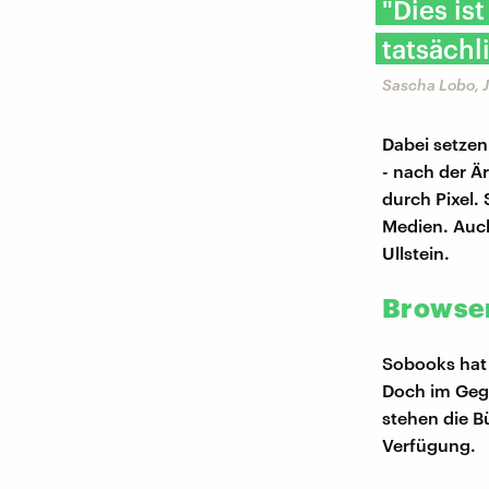
"Dies is
tatsächl
Sascha Lobo, J
Dabei setzen
- nach der Ä
durch Pixel.
Medien. Auch
Ullstein.
Browser
Sobooks hat 
Doch im Gege
stehen die B
Verfügung.