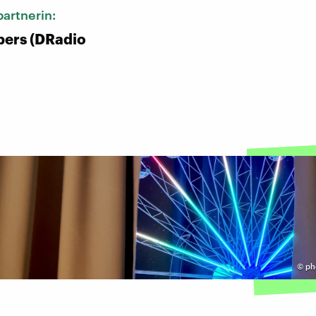
artnerin:
pers (DRadio
©
ph