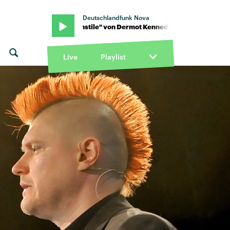
Deutschlandfunk Nova
y · "Turnstile" von Dermot Kennedy · "Turnstile" von Dermot Ken
Live
Playlist