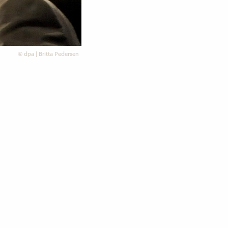
©
dpa | Britta Pedersen