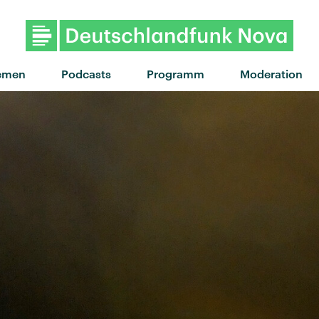
"Turnstile" von Dermot Kenned
emen
Podcasts
Programm
Moderation