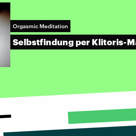
Orgasmic Meditation
Selbstfindung per Klitoris-