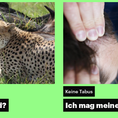
Keine Tabus
d?
Ich mag meine