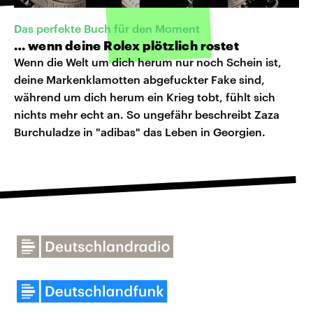
Das perfekte Buch für den Moment
… wenn deine Rolex plötzlich rostet
Wenn die Welt um dich herum nur noch Schein ist,
deine Markenklamotten abgefuckter Fake sind,
während um dich herum ein Krieg tobt, fühlt sich
nichts mehr echt an. So ungefähr beschreibt Zaza
Burchuladze in "adibas" das Leben in Georgien.