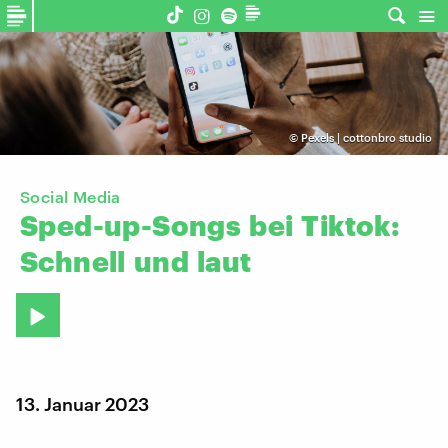
©
Pexels | cottonbro studio
Social Media
Sped-up-Songs
bei
Tiktok:
Schnell
und
laut
13. Januar 2023