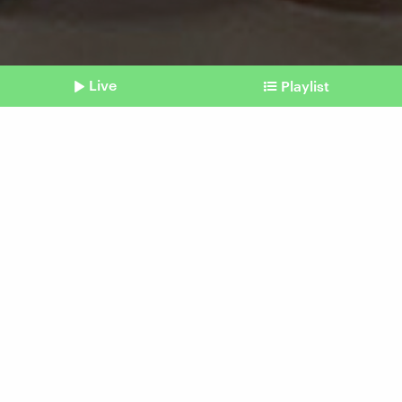
Live
Playlist
©
picture alliance / Photoshoot (Symbolbild)
Shownotes
Social Media
Alkohol-Content steigert
Trinklust
vom 25. Februar 2026