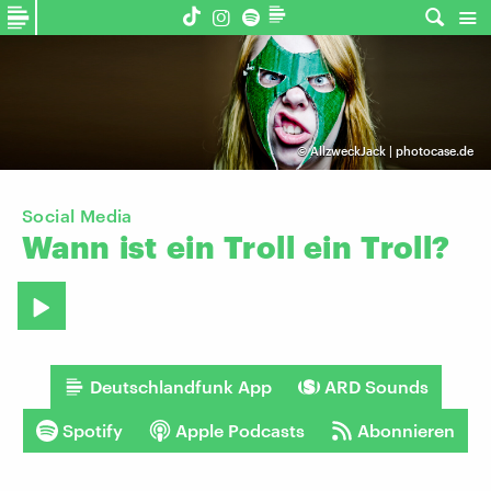
©
AllzweckJack | photocase.de
Social Media
Wann
ist
ein
Troll
ein
Troll?
Deutschlandfunk App
ARD Sounds
Spotify
Apple Podcasts
Abonnieren