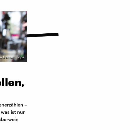
iso Gentsch | dpa
llen,
tenerzählen –
 was ist nur
 Eberwein