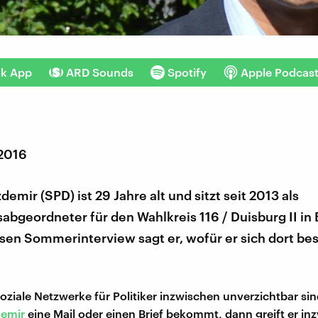
nk App
ARD Sounds
Spotify
Apple Podcas
 2016
mir (SPD) ist 29 Jahre alt und sitzt seit 2013 als
bgeordneter für den Wahlkreis 116 / Duisburg II in B
sen Sommerinterview sagt er, wofür er sich dort be
ziale Netzwerke für Politiker inzwischen unverzichtbar si
emir
eine Mail oder einen Brief bekommt, dann greift er in