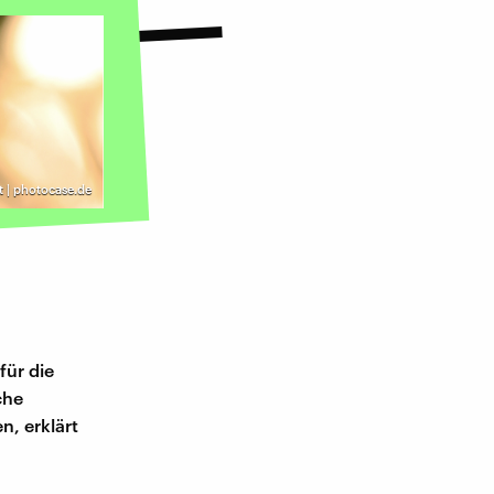
t | photocase.de
für die
che
n, erklärt