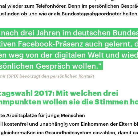
al wieder zum Telefonhörer. Denn im persönlichen Gespräc
ausfinden ob und wie er als Bundestagsabgeordneter helfen
b nach drei Jahren im deutschen Bunde
tiven Facebook-Präsenz auch gelernt, d
n weg von der digitalen Welt und wied
sönlichen Gespräch wollen."
r (SPD) bevorzugt den persönlichen Kontakt
agswahl 2017: Mit welchen drei
mpunkten wollen sie die Stimmen h
ete Arbeitsplätze für junge Menschen
oll kostenfrei und unabhängig vom Einkommen der Eltern b
n gleichermaßen ins Gesundheitssystem einzahlen, damit es