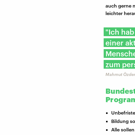
auch gerne m
leichter her
"Ich ha
einer ak
Mensche
zum per
Mahmut Özdemi
Bundest
Program
Unbefrist
Bildung s
Alle solle