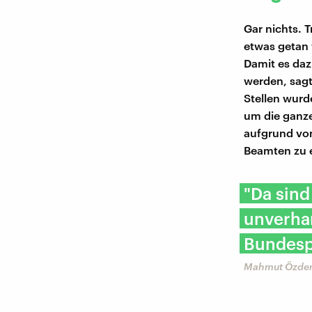
Gar nichts. 
etwas getan 
Damit es da
werden, sagt
Stellen wurd
um die ganze
aufgrund von
Beamten zu e
"Da sind
unverhan
Bundespo
Mahmut Özdem