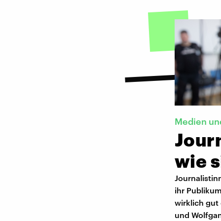
Medien und
Journ
wie s
Journalistin
ihr Publikum
wirklich gut
und Wolfgan