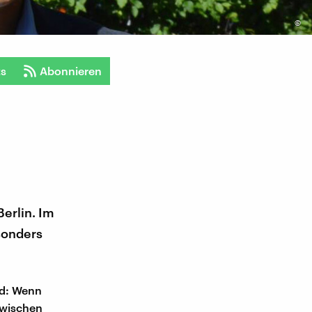
©
ts
Abonnieren
erlin. Im
sonders
nd: Wenn
zwischen