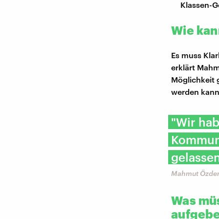
Klassen-G
Wie kan
Es muss Klar
erklärt Mahm
Möglichkeit 
werden kann
"Wir hab
Kommunen
gelassen
Mahmut Özdem
Was müs
aufgeb