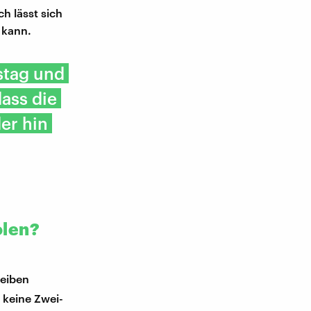
h lässt sich
 kann.
stag und
ass die
er hin
olen?
leiben
 keine Zwei-