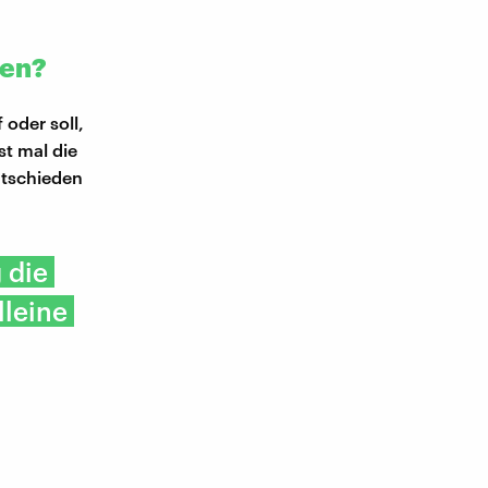
gen?
 oder soll,
t mal die
ntschieden
 die
lleine