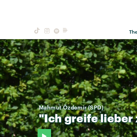
Th
Mahmut Özdemir (SPD)
"Ich
greife
lieber