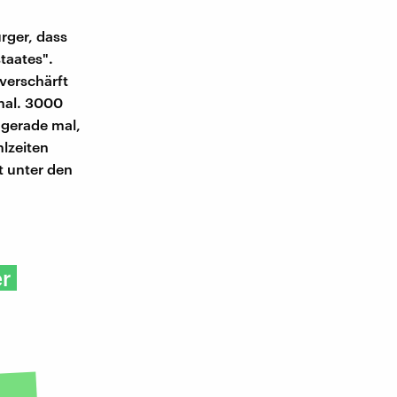
rger, dass
taates".
verschärft
nal. 3000
 gerade mal,
lzeiten
t unter den
er