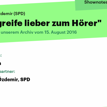
Shownote
demir (SPD)
greife lieber zum Hörer"
s unserem Archiv vom 15. August 2016
n:
n
artner:
zdemir, SPD