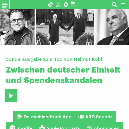
©
dpa
Sonderausgabe zum Tod von Helmut Kohl
Zwischen
deutscher
Einheit
und
Spendenskandalen
Deutschlandfunk App
ARD Sounds
Spotify
Apple Podcasts
Abonnieren