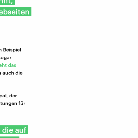
nnt,
ebseiten
 Beispiel
sogar
ieht das
n auch die
pal, der
stungen für
 die auf