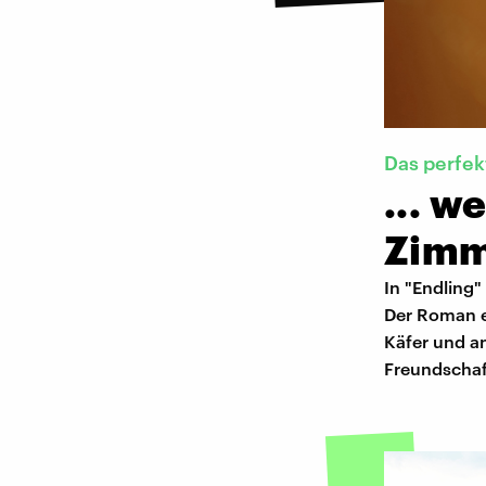
Das perfek
... w
Zimm
In "Endling"
Der Roman e
Käfer und an
Freundschaft