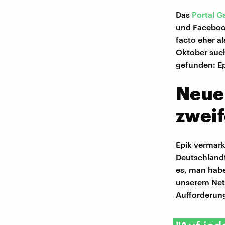
Das
Portal G
und Facebook
facto eher a
Oktober such
gefunden: Epi
Neuer
zweif
Epik vermark
Deutschlandf
es, man habe
unserem Netz
Aufforderun