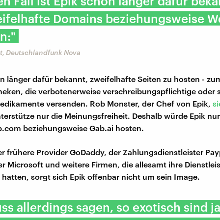
en Fall ist Epik schon länger dafür beka
eifelhafte Domains beziehungsweise W
n:"
t, Deutschlandfunk Nova
on länger dafür bekannt, zweifelhafte Seiten zu hosten - zum
eken, die verbotenerweise verschreibungspflichtige oder 
Medikamente versenden. Rob Monster, der Chef von Epik,
s
nterstütze nur die Meinungsfreiheit. Deshalb würde Epik nu
.com beziehungsweise Gab.ai hosten.
er frühere Provider GoDaddy, der Zahlungsdienstleister Pay
r Microsoft und weitere Firmen, die allesamt ihre Dienstlei
hatten, sorgt sich Epik offenbar nicht um sein Image.
s allerdings sagen, so exotisch sind ja