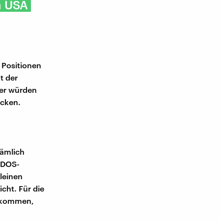
n USA
n Positionen
t der
ter würden
ücken.
nämlich
DDOS-
leinen
cht. Für die
bekommen,