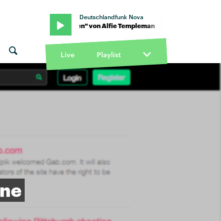
Deutschlandfunk Nova
an · "Broken" von Alfie Templeman · "Broken" von Alfie Templem
Live
Playlist
ine