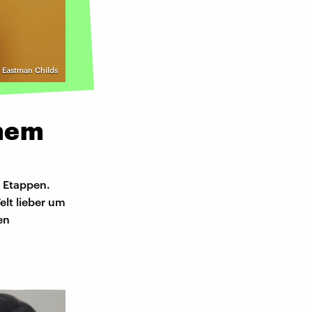
| Eastman Childs
inem
n Etappen.
lt lieber um
en