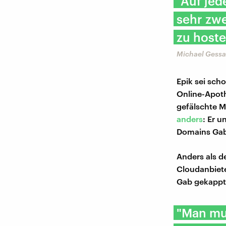
"Auf jed
sehr zw
zu hoste
Michael Gessa
Epik sei sch
Online-Apoth
gefälschte 
anders
: Er u
Domains Gab
Anders als d
Cloudanbiete
Gab gekappt 
"Man mus