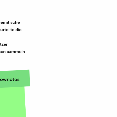
semitische
rteilte die
tzer
ßenen sammeln
ownotes