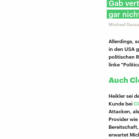
Gab vert
gar nich
Michael Gessa
Allerdings, 
in den USA 
politischen
linke "Polit
Auch Cl
Heikler sei 
Kunde bei
Cl
Attacken, al
Provider wie
Bereitschaft
erwartet Mic