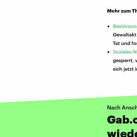
Mehr zum T
Bestürzung
Gewaltakt 
Tat und fo
Soziales 
gesperrt,
sich jetzt
Nach Ansch
Gab.c
wiede