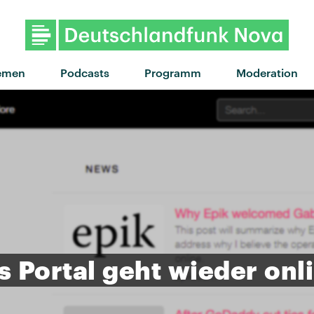
"Broken" von Alfie Templem
emen
Podcasts
Programm
Moderation
s
Portal
geht
wieder
onl