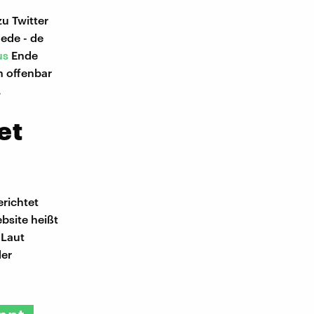
zu Twitter
Rede - de
us
Ende
n offenbar
.
et
erichtet
bsite heißt
 Laut
der