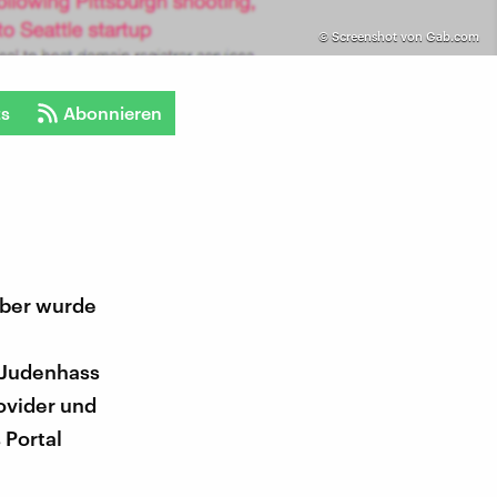
©
Screenshot von Gab.com
ts
Abonnieren
ober wurde
 Judenhass
ovider und
 Portal