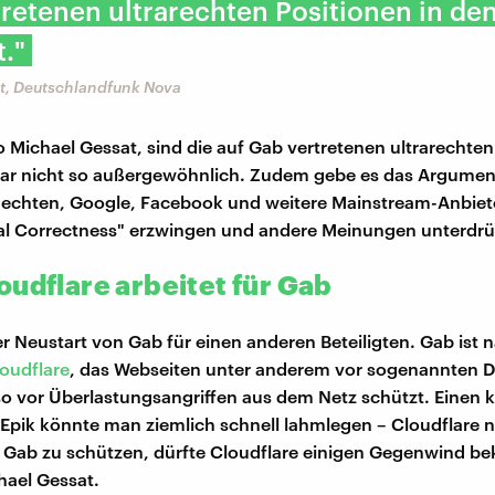
retenen ultrarechten Positionen in de
t."
t, Deutschlandfunk Nova
so Michael Gessat, sind die auf Gab vertretenen ultrarechte
gar nicht so außergewöhnlich. Zudem gebe es das Argumen
 Rechten, Google, Facebook und weitere Mainstream-Anbie
ical Correctness" erzwingen und andere Meinungen unterdr
oudflare arbeitet für Gab
der Neustart von Gab für einen anderen Beteiligten. Gab ist 
oudflare
, das Webseiten unter anderem vor sogenannten 
so vor Überlastungsangriffen aus dem Netz schützt. Einen k
 Epik könnte man ziemlich schnell lahmlegen – Cloudflare ni
, Gab zu schützen, dürfte Cloudflare einigen Gegenwind 
hael Gessat.