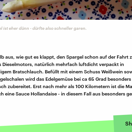
l ist eher dünn - dürfte also schneller garen.
lb aus, wie gut es klappt, den Spargel schon auf der Fahrt 
 Dieselmotors, natürlich mehrfach luftdicht verpackt in
igem Bratschlauch. Befüllt mit einem Schuss Weißwein so
rgelschalen wird das Edelgemüse bei ca 65 Grad besonder
h zubereitet. Erst nach mehr als 100 Kilometern ist die Mah
ch eine Sauce Hollandaise - in diesem Fall aus besonders g
Sh