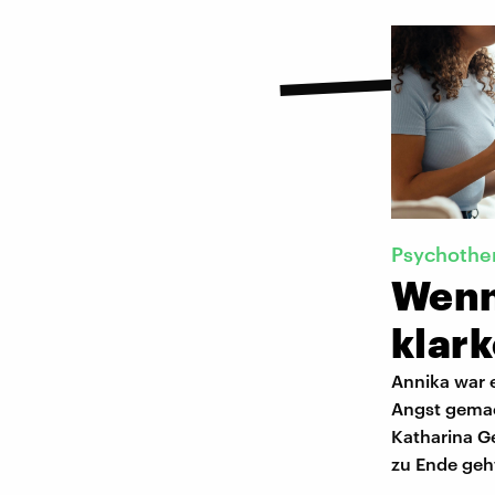
Psychothe
Wenn
klar
Annika war e
Angst gemach
Katharina G
zu Ende geh