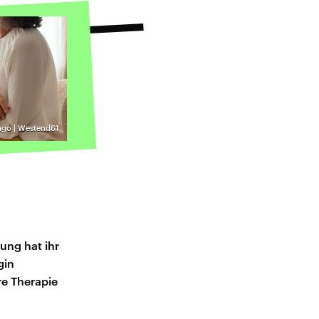
ago | Westend61
zung hat ihr
gin
re Therapie