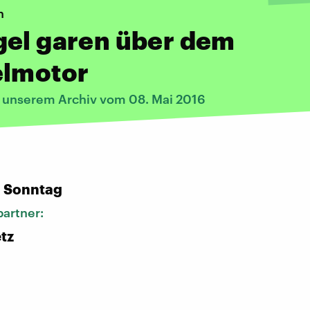
n
gel garen über dem
elmotor
s unserem Archiv vom 08. Mai 2016
:
n Sonntag
artner:
tz