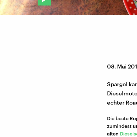
08. Mai 20
Spargel ka
Dieselmotor
echter Roa
Die beste Re
zumindest un
alten
Diesels