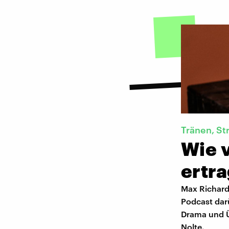
Tränen, St
Wie v
ertr
Max Richard
Podcast dar
Drama und Ü
Nolte.