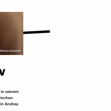
Alireza Esmaeeli
TV
 in seinem
wischen
rin Andrea