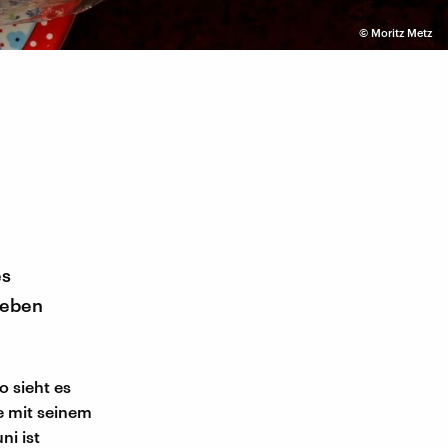
©
Moritz Metz
es
 eben
So sieht es
e mit seinem
ni ist