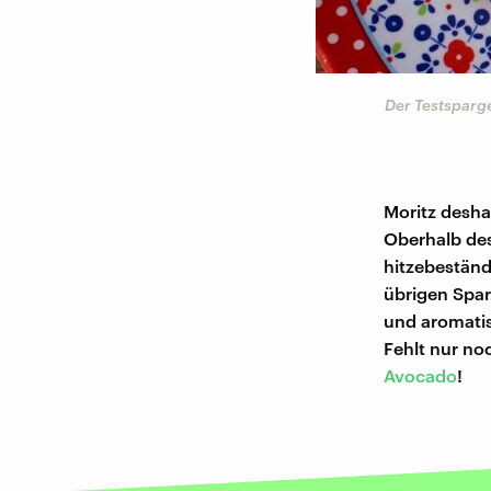
©
Moritz Metz
reunden): Gut aber noch
Der Testsparge
Moritz desha
Oberhalb des
hitzebeständ
übrigen Spa
und aromatisc
Fehlt nur no
Avocado
!