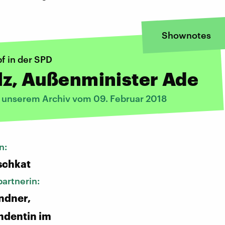
Shownotes
 in der SPD
lz, Außenminister Ade
s unserem Archiv vom 09. Februar 2018
n:
schkat
artnerin:
ndner,
ndentin im