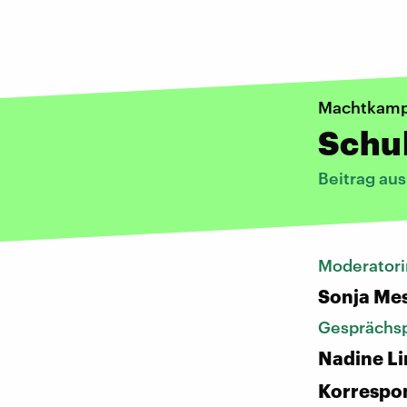
Machtkampf
Schu
Beitrag au
Moderatori
Sonja Me
Gesprächsp
Nadine Li
Korrespo