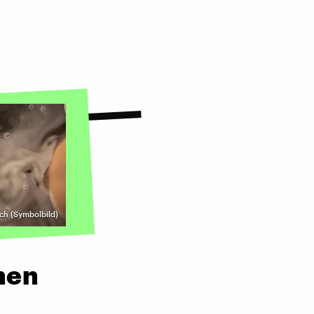
ich (Symbolbild)
hen