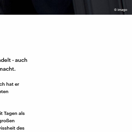
©
imago
delt - auch
emacht.
ch hat er
eten
t Tagen als
 großen
issheit des