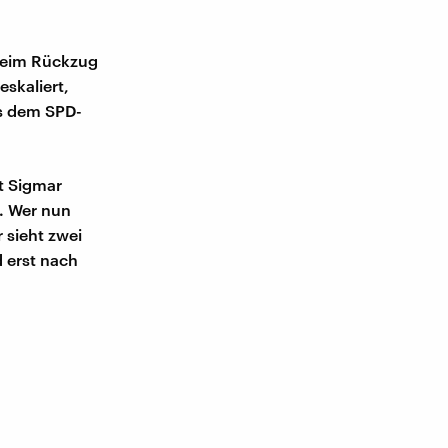
 beim Rückzug
eskaliert,
us dem SPD-
it Sigmar
. Wer nun
 sieht zwei
 erst nach