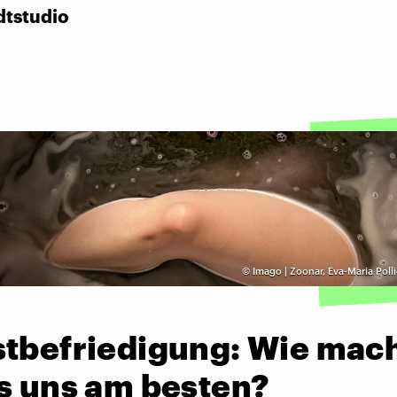
dtstudio
©
Imago | Zoonar, Eva-Maria Poll
stbefriedigung: Wie mac
es uns am besten?