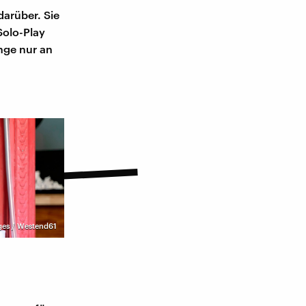
darüber. Sie
Solo-Play
nge nur an
ges / Westend61