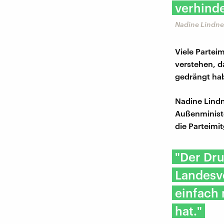
verhinde
Nadine Lindne
Viele Partei
verstehen, d
gedrängt hab
Nadine Lind
Außenministe
die Parteimi
"Der Dru
Landesv
einfach 
hat."