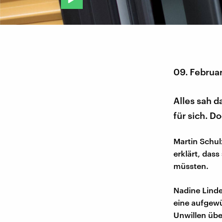
09. Februa
Alles sah d
für sich. D
Martin Schul
erklärt, das
müssten.
Nadine Linde
eine aufgewü
Unwillen übe