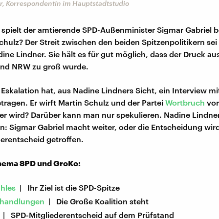
r, Korrespondentin im Hauptstadtstudio
 spielt der amtierende SPD-Außenminister Sigmar Gabriel
hulz? Der Streit zwischen den beiden Spitzenpolitikern sei 
dine Lindner. Sie hält es für gut möglich, dass der Druck a
nd NRW zu groß wurde.
 Eskalation hat, aus Nadine Lindners Sicht, ein Interview m
tragen. Er wirft Martin Schulz und der Partei
Wortbruch
vor
r wird? Darüber kann man nur spekulieren. Nadine Lindner
n: Sigmar Gabriel macht weiter, oder die Entscheidung wird
erentscheid getroffen.
hema SPD und GroKo:
hles
| Ihr Ziel ist die SPD-Spitze
rhandlungen
| Die Große Koalition steht
| SPD-Mitgliederentscheid auf dem Prüfstand