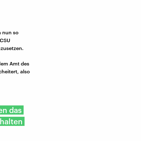
n nun so
U/CSU
hzusetzen.
 dem Amt des
heitert, also
en das
rhalten