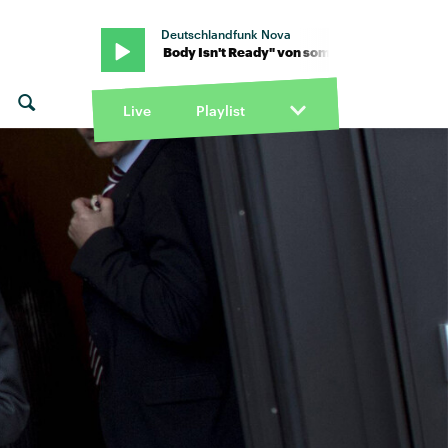
Deutschlandfunk Nova
mbr · "My Body Isn't Ready" von sombr · "My Body Isn't Ready" vo
Live
Playlist