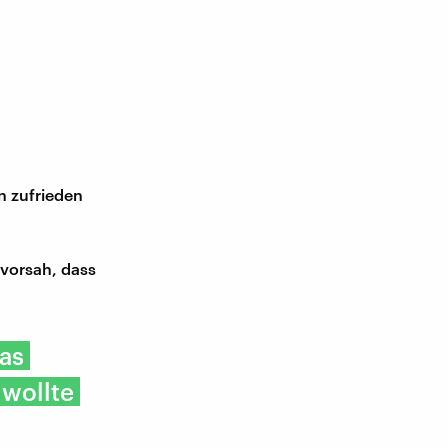
n zufrieden
 vorsah, dass
das
 wollte