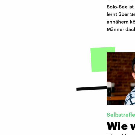
Solo-Sex ist
lernt über S
annähern kö
Männer dac
Selbstrefl
Wie 