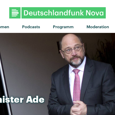
"My Body Isn't Ready" von so
emen
Podcasts
Programm
Moderation
ister
Ade