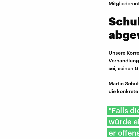
Mitgliederent
Schul
abge
Unsere Korre
Verhandlungs
sei, seinen 
Martin Schul
die konkrete
"Falls d
würde ei
er offen