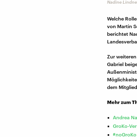
Nadine Lindne
Welche Rolle
von Martin Sc
berichtet Na
Landesverba
Zur weiteren
Gabriel beige
Außenministe
Möglichkeite
dem Mitglied
Mehr zum T
Andrea Na
GroKo-Ve
#noGroKo