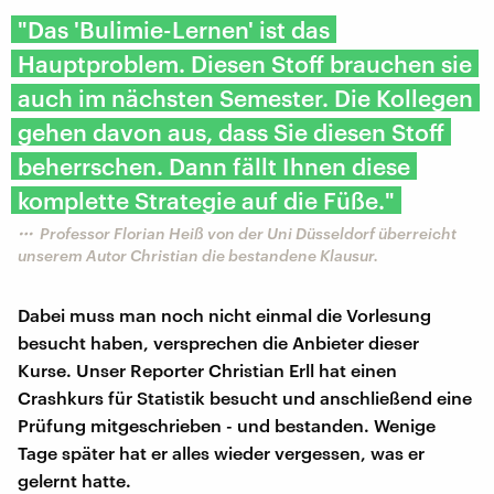
"Das 'Bulimie-Lernen' ist das
Hauptproblem. Diesen Stoff brauchen sie
auch im nächsten Semester. Die Kollegen
gehen davon aus, dass Sie diesen Stoff
beherrschen. Dann fällt Ihnen diese
komplette Strategie auf die Füße."
Professor Florian Heiß von der Uni Düsseldorf überreicht
unserem Autor Christian die bestandene Klausur.
Dabei muss man noch nicht einmal die Vorlesung
besucht haben, versprechen die Anbieter dieser
Kurse. Unser Reporter Christian Erll hat einen
Crashkurs für Statistik besucht und anschließend eine
Prüfung mitgeschrieben - und bestanden. Wenige
Tage später hat er alles wieder vergessen, was er
gelernt hatte.