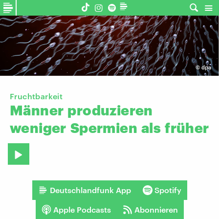
©
dpa
Fruchtbarkeit
Männer
produzieren
weniger
Spermien
als
früher
Deutschlandfunk App
Spotify
Apple Podcasts
Abonnieren