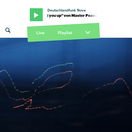
Deutschlandfunk Nova
ce · "Start you up" von Master Peace · "Start you up" von Master 
Live
Playlist