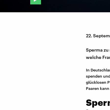
22. Septem
Sperma zu s
welche Frau
In Deutschl
spenden und 
glücklosen P
Paaren kann
Sperm