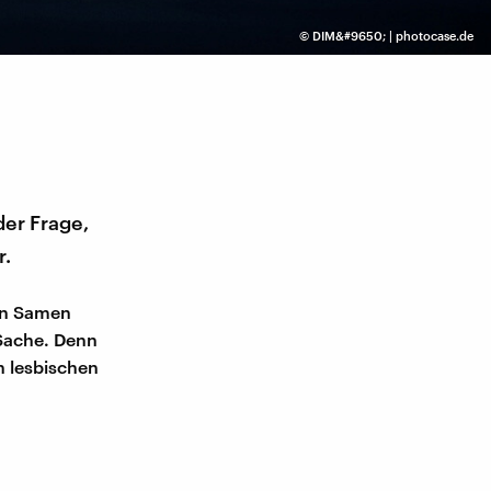
©
DIM&#9650; | photocase.de
der Frage,
r.
en Samen
 Sache. Denn
h lesbischen