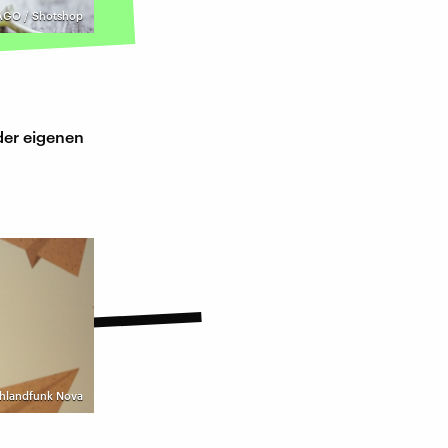
AGO / Shotshop
der eigenen
hlandfunk Nova