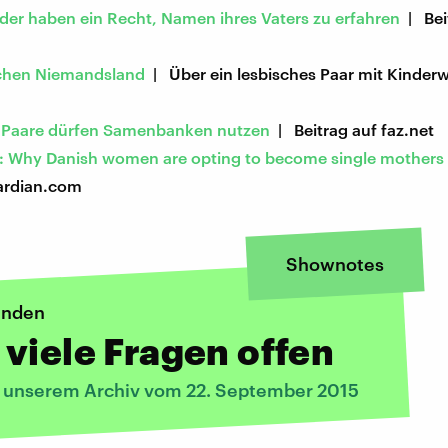
der haben ein Recht, Namen ihres Vaters zu erfahren
| Bei
ichen Niemandsland
| Über ein lesbisches Paar mit Kinder
 Paare dürfen Samenbanken nutzen
| Beitrag auf faz.net
: Why Danish women are opting to become single mothers
ardian.com
Shownotes
enden
viele Fragen offen
s unserem Archiv vom 22. September 2015