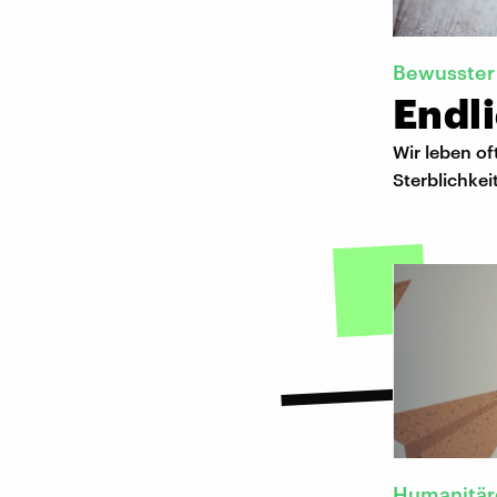
Bewusster
Endl
Wir leben of
Sterblichke
Humanitäre