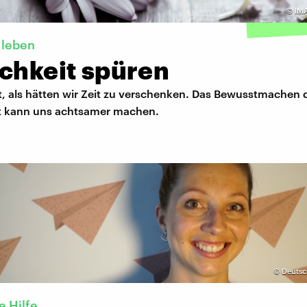
©
IM
 leben
ichkeit spüren
t, als hätten wir Zeit zu verschenken. Das Bewusstmachen 
it kann uns achtsamer machen.
©
Deutsc
 Hilfe