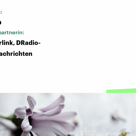
n:
n
artnerin:
link, DRadio-
achrichten