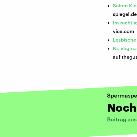
Schon Kin
spiegel.de
Im rechtl
vice.com
Lesbische
No stigma
auf thegu
Spermasp
Noch 
Beitrag au