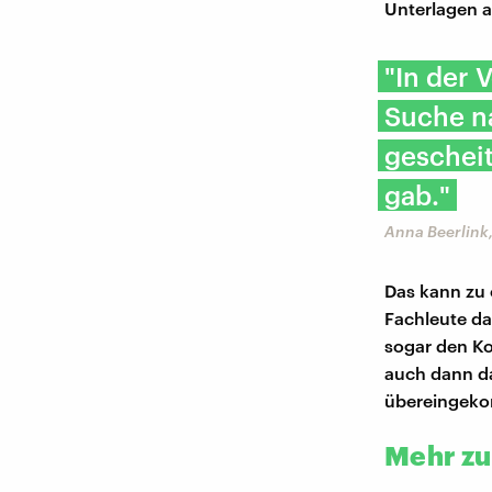
Unterlagen a
"In der 
Suche n
gescheit
gab."
Anna Beerlink
Das kann zu 
Fachleute da
sogar den Ko
auch dann da
übereingeko
Mehr z