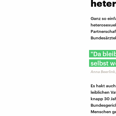
heter
Ganz so einfa
heterosexuel
Partnerschaft
Bundesärzte
"Da blei
selbst w
Anna Beerlink
Es hakt auch
leiblichen V
knapp 30 Jah
Bundesgerich
Menschen geh