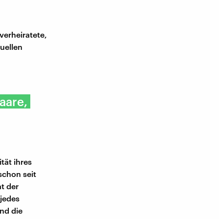
verheiratete,
xuellen
aare,
tät ihres
schon seit
t der
 jedes
nd die