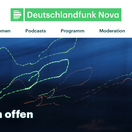
"Start you up" von Master Pea
emen
Podcasts
Programm
Moderation
n
offen