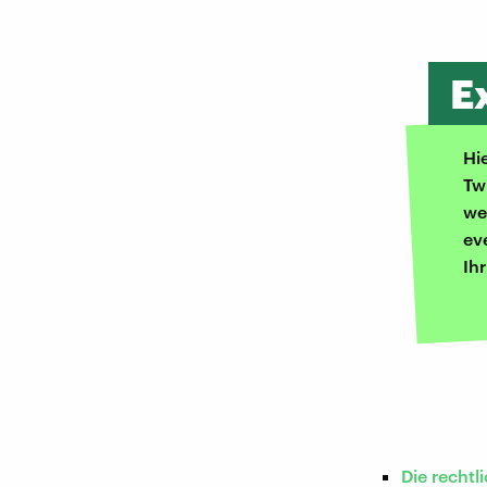
E
Hi
Tw
we
ev
Ih
Die rechtl