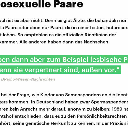
osexuelle Paare
ch ist es aber nicht. Denn es gibt Ärzte, die behandeln nur 
le Paare oder eben nur Paare, die in einer festen, heterose
 leben. So empfehlen es die offiziellen Richtlinien der
kammer. Alle anderen haben dann das Nachsehen.
ben dann aber zum Beispiel lesbische P
enn sie verpartnert sind, außen vor."
, DRadio-Wissen-Nachrichten
 bei der Frage, wie Kinder von Samenspendern an die Identi
aters kommen. In Deutschland haben zwar Spermaspender 
ren kein Anrecht mehr darauf, anonym zu bleiben: 1989 ha
tshof entschieden, dass es zu den Persönlichkeitsrechten
ört, seine genetische Herkunft zu kennen. In der Praxis si