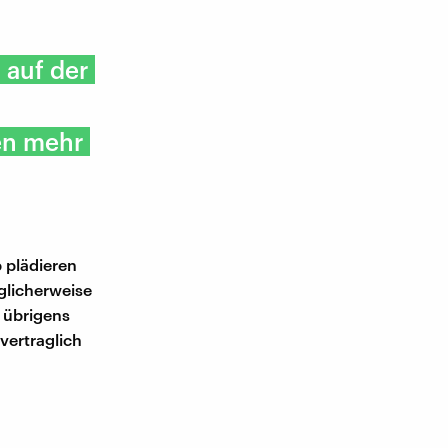
 auf der
nen mehr
 plädieren
glicherweise
 übrigens
vertraglich