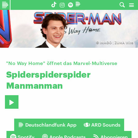
©
IMAGO | ZUMA Wire
"No Way Home" öffnet das Marvel-Multiverse
Spiderspiderspider
Manmanman
Deutschlandfunk App
ARD Sounds
Spotify
Apple Podcasts
Abonnieren