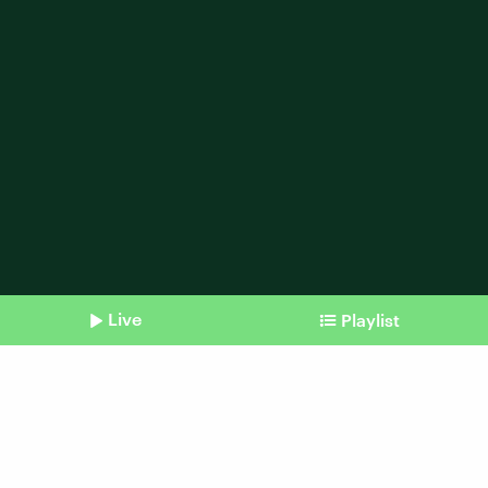
Live
Playlist
Shownotes