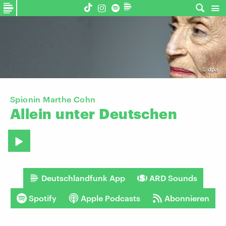
©
dpa
Spionin Marthe Cohn
Allein
unter
Deutschen
Deutschlandfunk App
ARD Sounds
Spotify
Apple Podcasts
Abonnieren