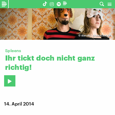
©
sïanaïs | photocase.de
Spleens
Ihr
tickt
doch
nicht
ganz
richtig!
14. April 2014