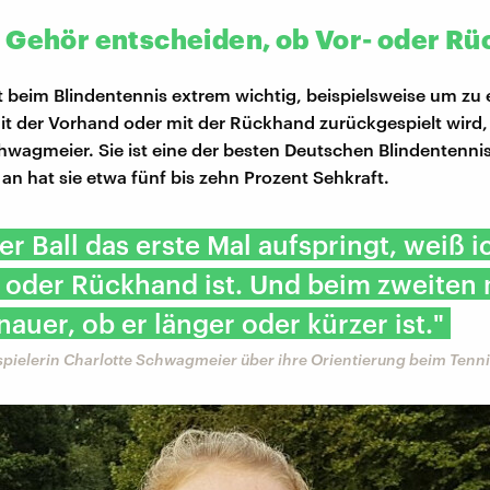
 Gehör entscheiden, ob Vor- oder R
t beim Blindentennis extrem wichtig, beispielsweise um zu
mit der Vorhand oder mit der Rückhand zurückgespielt wird,
hwagmeier. Sie ist eine der besten Deutschen Blindentenni
 an hat sie etwa fünf bis zehn Prozent Sehkraft.
r Ball das erste Mal aufspringt, weiß i
 oder Rückhand ist. Und beim zweiten 
auer, ob er länger oder kürzer ist."
pielerin Charlotte Schwagmeier über ihre Orientierung beim Tenni