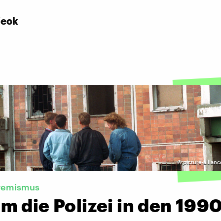
Zeck
©
picture-allianc
remismus
 die Polizei in den 199