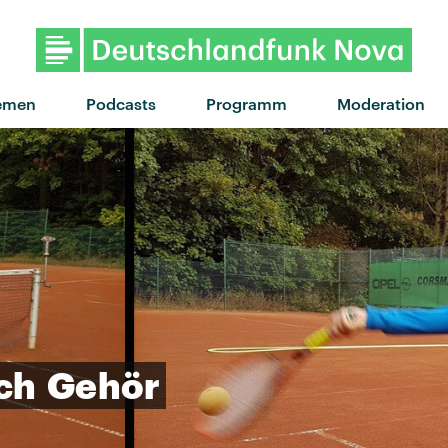
"If you ever" von NAO feat. 6Lac
emen
Podcasts
Programm
Moderation
ch
Gehör