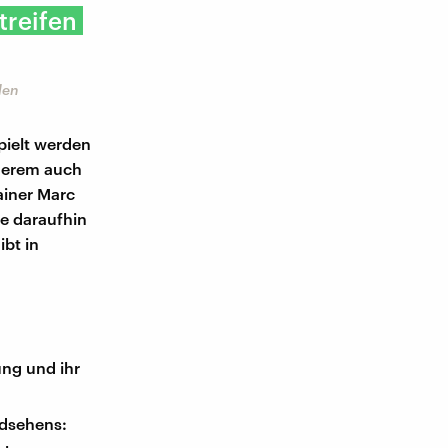
treifen
len
pielt werden
nderem auch
ainer Marc
e daraufhin
ibt in
ng und ihr
dsehens: