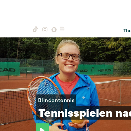
Th
Blindentennis
Tennisspielen
na