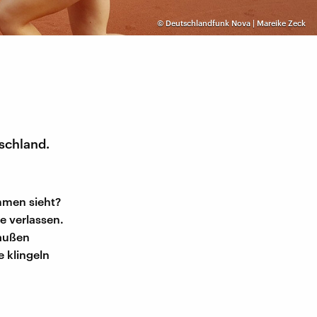
©
Deutschlandfunk Nova | Mareike Zeck
tschland.
ommen sieht?
e verlassen.
 außen
e klingeln