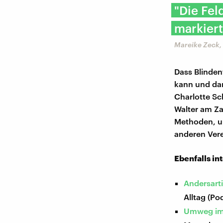
"Die Fel
markiert
Mareike Zeck, 
Dass Blinden
kann und dam
Charlotte Sc
Walter am Z
Methoden, um 
anderen Ver
Ebenfalls in
Andersarti
Alltag (Po
Umweg im 