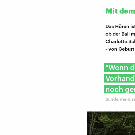
Mit dem
Das Hören is
ob der Ball 
Charlotte Sc
- von Geburt
"Wenn de
Vorhand
noch gen
Blindentenniss