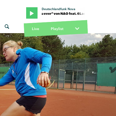
Deutschlandfunk Nova
k · "If you ever" von NAO feat. 6Lack · "If you ever" von NAO feat.
Live
Playlist