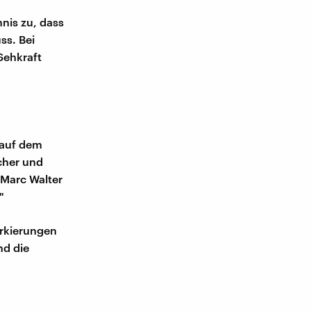
nis zu, dass
ss. Bei
Sehkraft
 auf dem
icher und
 Marc Walter
."
arkierungen
nd die