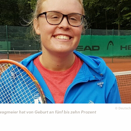
©
Deutsch
wagmeier hat von Geburt an fünf bis zehn Prozent