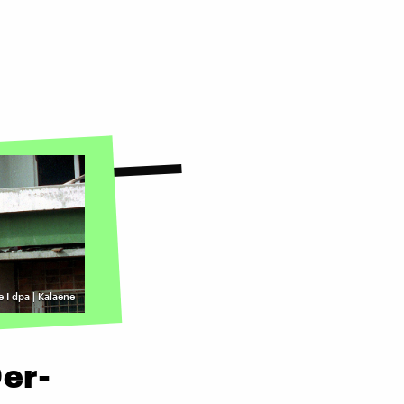
e I dpa | Kalaene
0er-