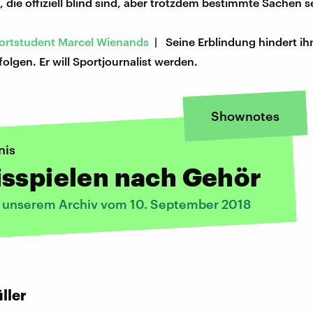
die offiziell blind sind, aber trotzdem bestimmte Sachen 
portstudent Marcel Wienands
| Seine Erblindung hindert ihn
rfolgen. Er will Sportjournalist werden.
Shownotes
nis
isspielen nach Gehör
s unserem Archiv vom 10. September 2018
:
ller