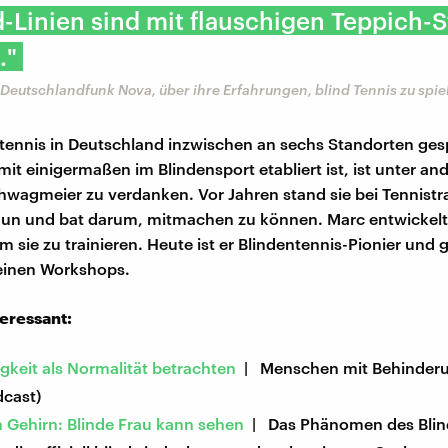
d-Linien sind mit flauschigen Teppich-S
."
Deutschlandfunk Nova, über ihre Erfahrungen, blind Tennis zu spie
tennis in Deutschland inzwischen an sechs Standorten ges
it einigermaßen im Blindensport etabliert ist, ist unter a
hwagmeier zu verdanken. Vor Jahren stand sie bei Tennistr
aun und bat darum, mitmachen zu können. Marc entwickelt
sie zu trainieren. Heute ist er Blindentennis-Pionier und g
einen Workshops.
teressant:
gkeit als Normalität betrachten
| Menschen mit Behinderu
dcast)
Gehirn: Blinde Frau kann sehen
| Das Phänomen des Blin