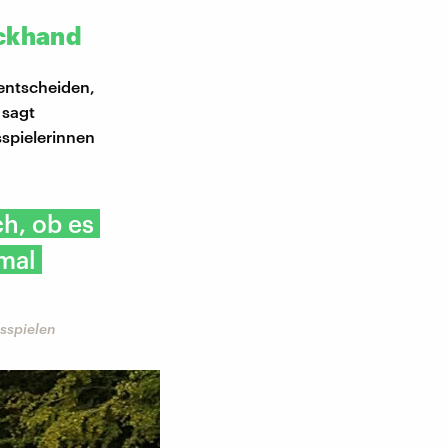
ückhand
 entscheiden,
 sagt
sspielerinnen
ch, ob es
mal
sspielen