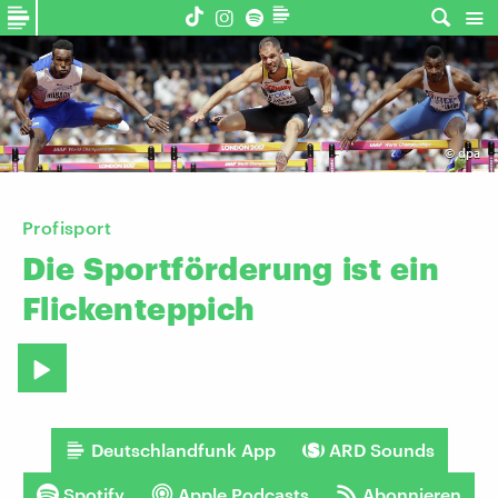
©
dpa
Profisport
​Die
Sportförderung
ist
ein
Flickenteppich
Deutschlandfunk App
ARD Sounds
Spotify
Apple Podcasts
Abonnieren