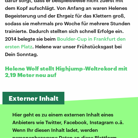
dafür sorgt, dass er beispielsweise nicht zuerst mit
dem Kopf aufschlägt. Von Anfang an waren Helenes
Begeisterung und der Ehrgeiz für das Klettern groß,
sodass sie mehrmals pro Woche für mehrere Stunden
trainierte. Dadurch stellten sich schnell Erfolge ein.
2014 belegte sie beim
Boulder-Cup in Frankfurt den
ersten Platz
. Helene war unser Frühstücksgast bei
Dein Sonntag.
Helene Wolf stellt Highjump-Weltrekord mit
2,19 Meter neu auf
Externer Inhalt
Hier geht es zu einem externen Inhalt eines
Anbieters wie Twitter, Facebook, Instagram o.ä.
Wenn Ihr diesen Inhalt ladet, werden
personenbezogene Daten an diese Plattform