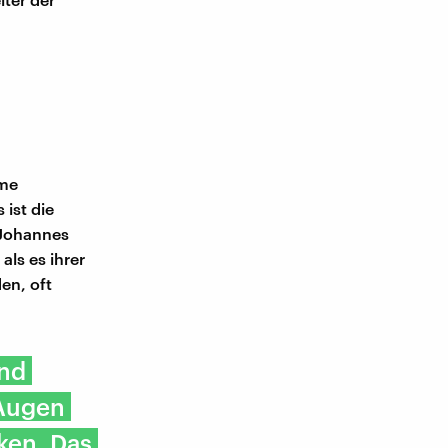
mme
 ist die
 Johannes
ls es ihrer
en, oft
und
 Augen
ken. Das