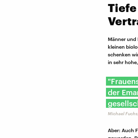
Tiefe
Vert
Männer und 
kleinen biol
schenken wir
in sehr hoh
"Frauens
der Eman
gesellsc
Michael Fuchs,
Aber: Auch F
geworden. Da