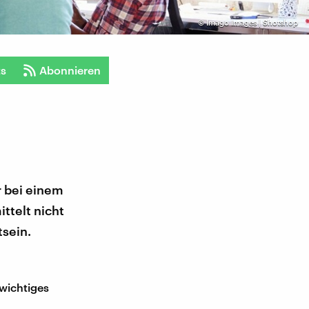
©
Imago Images | Shotshop
ts
Abonnieren
r bei einem
ttelt nicht
sein.
 wichtiges