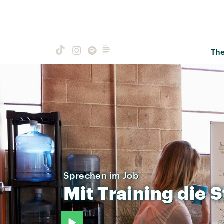
Th
Sprechen im Job
Mit
Training
die
S