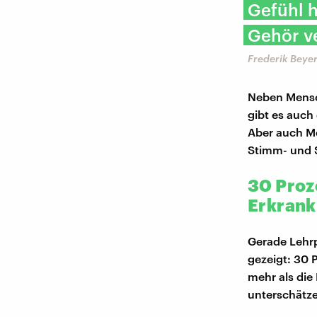
Gefühl h
Gehör ve
Frederik Beye
Neben Mensch
gibt es auch 
Aber auch Me
Stimm- und S
30 Proz
Erkran
Gerade Lehrp
gezeigt: 30 
mehr als die
unterschätze