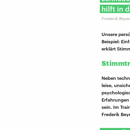
hilft in
Frederik Beye
Unsere persö
Beispiel: Ei
erklärt Stim
Stimmtr
Neben techn
leise, unsich
psychologis
Erfahrungen 
sein. Im Tra
Frederik Beye