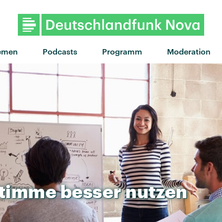
"Saufen" von Haller x Das L
emen
Podcasts
Programm
Moderation
timme
besser
nutzen