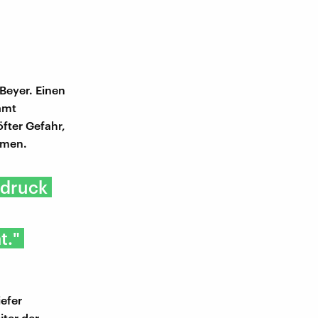
Beyer. Einen
amt
fter Gefahr,
mmen.
sdruck
t."
efer
iter der