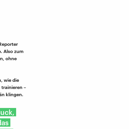
Reporter
e. Also zum
en, ohne
, wie die
trainieren –
än klingen.
ruck,
das