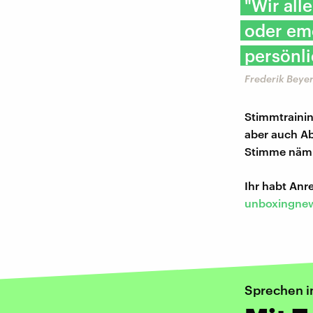
"Wir all
oder em
persönli
Frederik Beye
Stimmtrainin
aber auch Ab
Stimme nämli
Ihr habt An
unboxingnew
Sprechen i