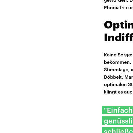
Phoniatrie un
Optim
Indif
Keine Sorge:
bekommen. Es
Stimmlage, i
Döbbelt. Man
optimalen St
klingt es auc
"Einfach
genüssli
schließ