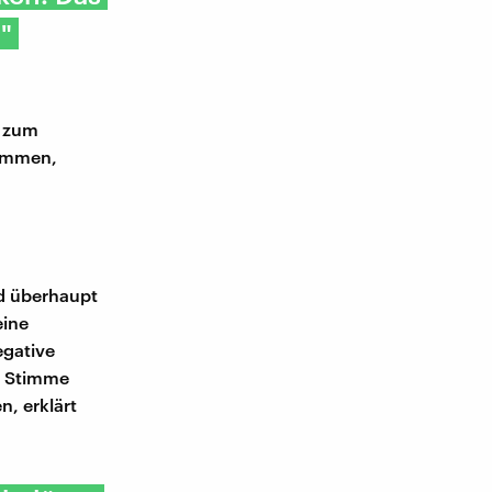
"
– zum
summen,
d überhaupt
eine
egative
r Stimme
, erklärt