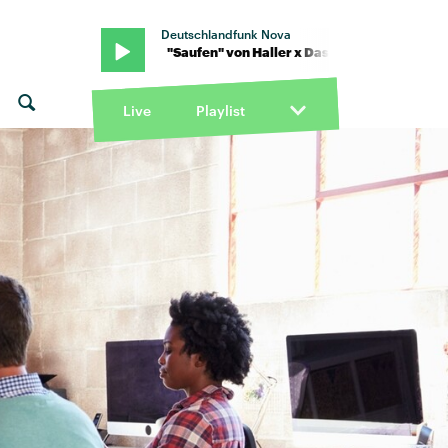
Deutschlandfunk Nova
umpenpack · "Saufen" von Haller x Das Lumpenpack · "Saufen" von 
Live
Playlist