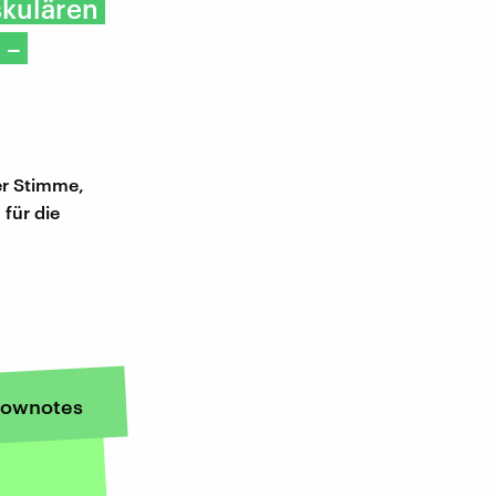
skulären
 –
er Stimme,
für die
ownotes