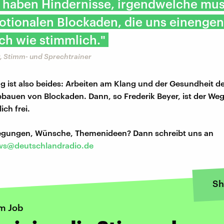
e haben Hindernisse, irgendwelche mu
otionalen Blockaden, die uns einengen
ch wie stimmlich."
r, Stimm- und Sprechtrainer
g ist also beides: Arbeiten am Klang und der Gesundheit d
bauen von Blockaden. Dann, so Frederik Beyer, ist der Weg 
ch frei.
regungen, Wünsche, Themenideen? Dann schreibt uns an
s@deutschlandradio.de
Sh
m Job