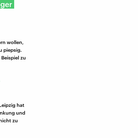
iger
rn wollen,
u piepsig.
Beispiel zu
-
Leipzig hat
rankung und
nicht zu