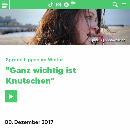
©
patklik | photocase.de
Spröde Lippen im Winter
"Ganz
wichtig
ist
Knutschen"
09. Dezember 2017