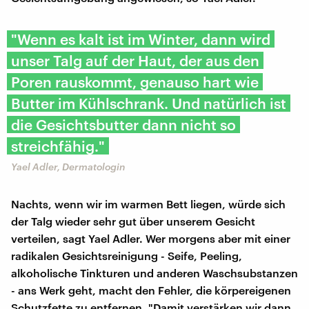
"Wenn es kalt ist im Winter, dann wird
unser Talg auf der Haut, der aus den
Poren rauskommt, genauso hart wie
Butter im Kühlschrank. Und natürlich ist
die Gesichtsbutter dann nicht so
streichfähig."
Yael Adler, Dermatologin
Nachts, wenn wir im warmen Bett liegen, würde sich
der Talg wieder sehr gut über unserem Gesicht
verteilen, sagt Yael Adler. Wer morgens aber mit einer
radikalen Gesichtsreinigung - Seife, Peeling,
alkoholische Tinkturen und anderen Waschsubstanzen
- ans Werk geht, macht den Fehler, die körpereigenen
Schutzfette zu entfernen. "Damit verstärken wir dann