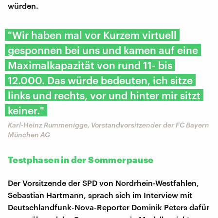
würden.
"Wir haben mal vor Kurzem virtuell
gesponnen bei uns und kamen auf eine
Maximalkapazität von rund 11- bis
12.000. Das würde bedeuten, ich sitze
links und rechts, vor und hinter mir sitzt
keiner."
Karl-Heinz Rummenigge, Vorstandvorsitzender der FC Bayern
München AG
Testphasen in der Sommerpause
Der Vorsitzende der SPD von Nordrhein-Westfahlen,
Sebastian Hartmann, sprach sich im Interview mit
Deutschlandfunk-Nova-Reporter Dominik Peters dafür