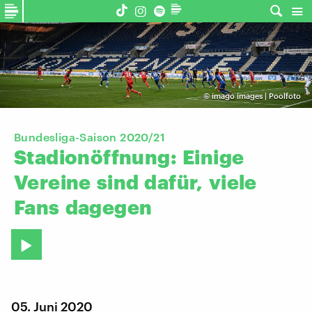
©
imago images | Poolfoto
Bundesliga-Saison 2020/21
Stadionöffnung:
Einige
Vereine
sind
dafür,
viele
Fans
dagegen
05. Juni 2020