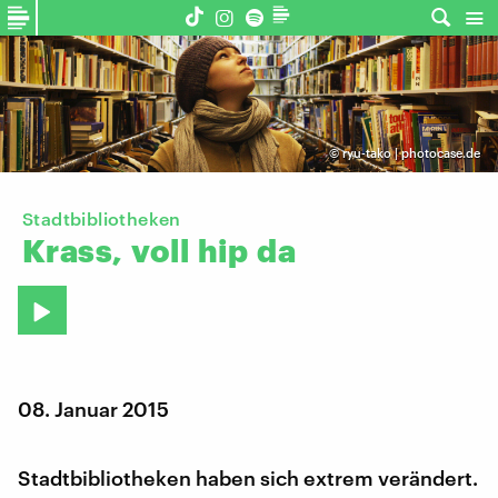
©
ryu-tako | photocase.de
Stadtbibliotheken
Krass,
voll
hip
da
08. Januar 2015
Stadtbibliotheken haben sich extrem verändert.