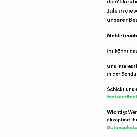
das? Darübe
Jule in die
unserer Be
Meldet euch
Ihr könnt da
Uns interess
in der Sendu
Schickt uns 
factsundfee
Wichtig:
Wen
akzeptiert i
Datenschutz