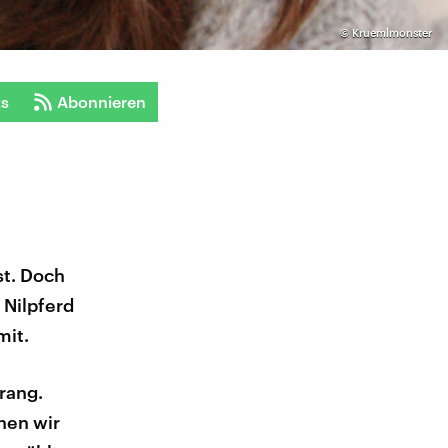
©
Kruemlmonster
ts
Abonnieren
st. Doch
 Nilpferd
mit.
rang.
hen wir