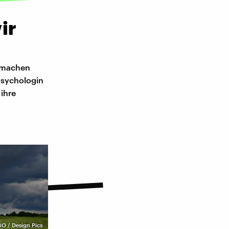
ir
n machen
Psychologin
 ihre
O / Design Pics