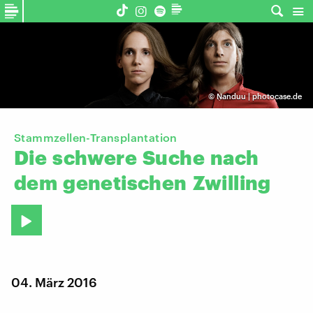
©
Nanduu | photocase.de
Stammzellen-Transplantation
Die
schwere
Suche
nach
dem
genetischen
Zwilling
04. März 2016