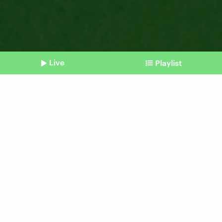
Live
Playlist
©
IMAGO | Pond5 Images
Shownotes
Menstruationszyklus
Startups: Blut ist kein
Abfallprodukt
Beitrag aus unserem Archiv vom 31. August