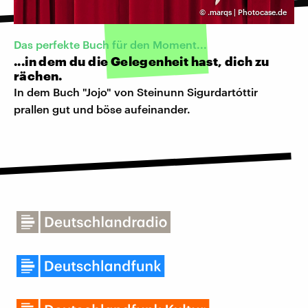
©
.marqs | Photocase.de
Das perfekte Buch für den Moment...
...in dem du die Gelegenheit hast, dich zu
rächen.
In dem Buch "Jojo" von Steinunn Sigurdartóttir
prallen gut und böse aufeinander.