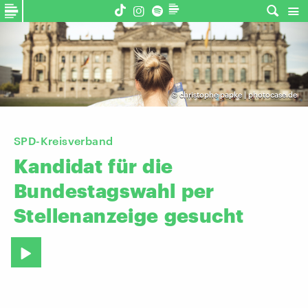
©
christophe papke | photocase.de
SPD-Kreisverband
Kandidat
für
die
Bundestagswahl
per
Stellenanzeige
gesucht