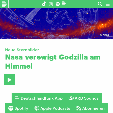
©
Nasa
Neue Sternbilder
Nasa
verewigt
Godzilla
am
Himmel
Deutschlandfunk App
ARD Sounds
Spotify
Apple Podcasts
Abonnieren