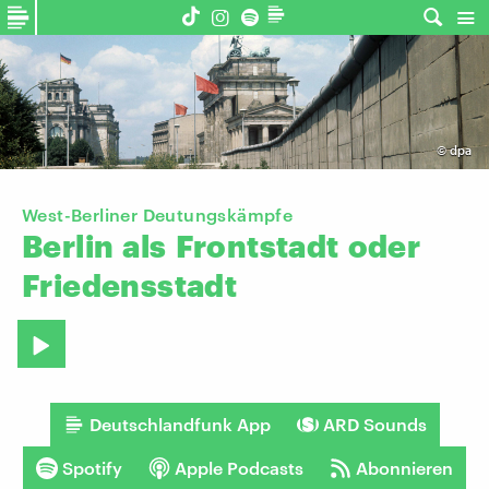
©
dpa
West-Berliner Deutungskämpfe
Berlin
als
Frontstadt
oder
Friedensstadt
Deutschlandfunk App
ARD Sounds
Spotify
Apple Podcasts
Abonnieren