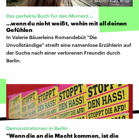
©
IMAGO / Frank Sorge
Das perfekte Buch für den Moment...
…wenn du nicht weißt, wohin mit all deinen
Gefühlen
In Valerie Bäuerleins Romandebüt "Die
Unvollständige" streift eine namenlose Erzählerin auf
der Suche nach einer verlorenen Freundin durch
Berlin.
©
dpa
Demonstrationen in Berlin
"Wenn die an die Macht kommen, ist die