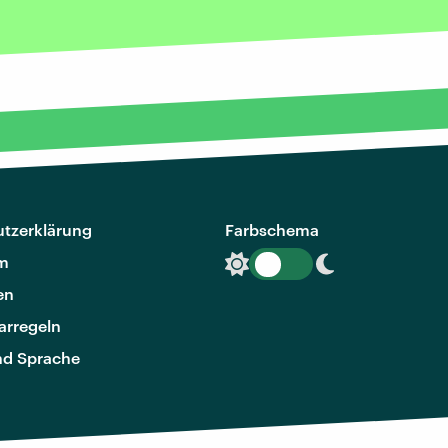
tzerklärung
Farbschema
m
en
rregeln
nd Sprache