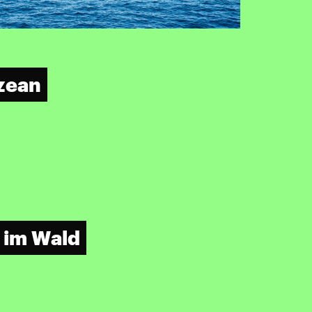
zean
t im Wald