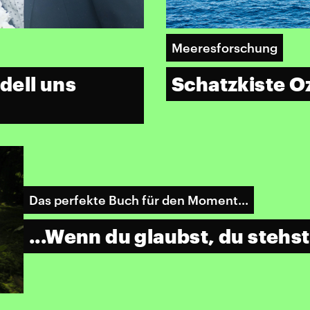
Meeresforschung
ell uns
Schatzkiste O
Das perfekte Buch für den Moment...
...Wenn du glaubst, du stehs