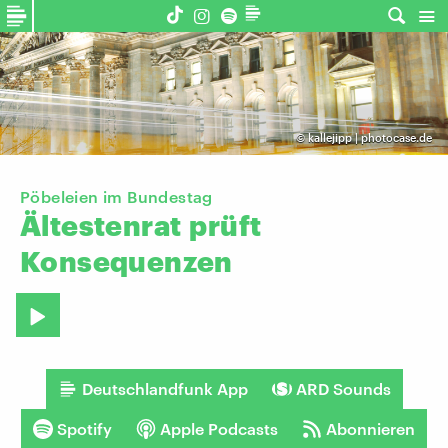
©
kallejipp | photocase.de
Pöbeleien im Bundestag
Ältestenrat
prüft
Konsequenzen
Deutschlandfunk App
ARD Sounds
Spotify
Apple Podcasts
Abonnieren