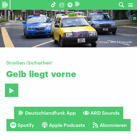
©
imago stock&people
Straßen-Sicherheit
Gelb
liegt
vorne
Deutschlandfunk App
ARD Sounds
Spotify
Apple Podcasts
Abonnieren