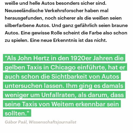
weiße und helle Autos besonders sicher sind.
Neuseeländische Verkehrsforscher haben mal
herausgefunden, noch sicherer als die weißen seien
silberfarbene Autos. Und ganz gefährlich seien braune
Autos. Eine gewisse Rolle scheint die Farbe also schon
zu spielen. Eine neue Erkenntnis ist das nicht.
"Als John Hertz in den 1920er Jahren die
gelben Taxis in Chicago einführte, hat er
auch schon die Sichtbarkeit von Autos
untersuchen lassen. Ihm ging es damals
weniger um Unfallraten, als darum, dass
seine Taxis von Weitem erkennbar sein
sollten."
Gábor Paál, Wissenschaftsjournalist