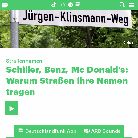
©
dpa
Straßennamen
Schiller,
Benz,
Mc
Donald's:
Warum
Straßen
ihre
Namen
tragen
Deutschlandfunk App
ARD Sounds