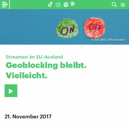
©
sör alex | Photocase
Streamen im EU-Ausland
Geoblocking
bleibt.
Vielleicht.
21. November 2017