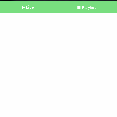
Live
Playlist
©
picture alliance / Daniel Reinhardt | Daniel Reinhardt
Shownotes
Filme, Serien und Musik
Streaming: Plattformen
erhöhen Tarife
Beitrag aus unserem Archiv vom 27.
Dezember 2023