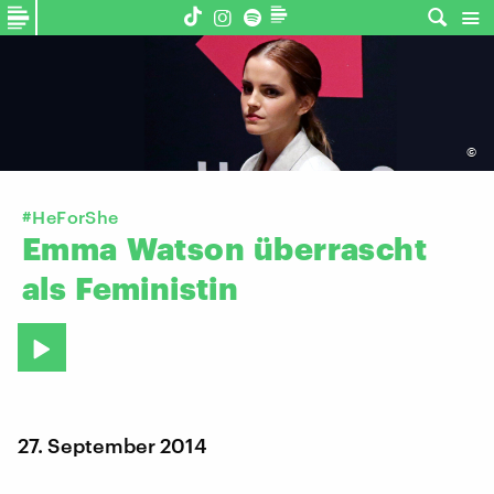
©
#HeForShe
Emma
Watson
überrascht
als
Feministin
27. September 2014