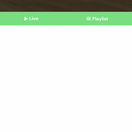
Live
Playlist
©
IMAGO / MAXPPP
Shownotes
Studie
Kunstwerke anschauen
fördert unser Wohlbefinden
Beitrag aus unserem Archiv vom 17. April 2025