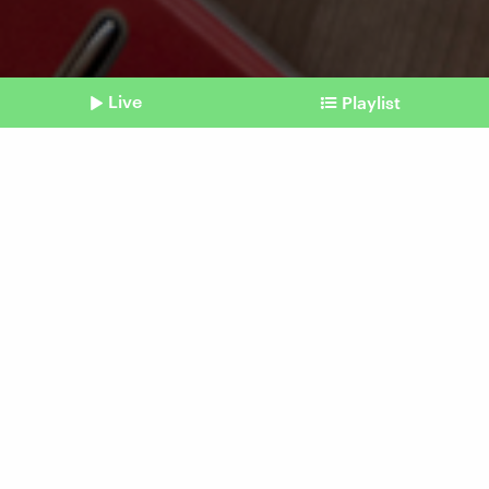
Live
Playlist
©
picture alliance / Connect Images | Pancake Pictures (Symbolbild)
Shownotes
Studie
Mut zum Jobwechsel kann
sich auszahlen
Beitrag aus unserem Archiv vom 23. Januar
2025