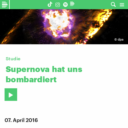
©
dpa
Studie
Supernova
hat
uns
bombardiert
07. April 2016