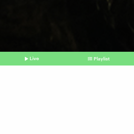
Live
Playlist
©
IMAGO I NurPhoto
Shownotes
Südkorea
Amtsenthebung droht: