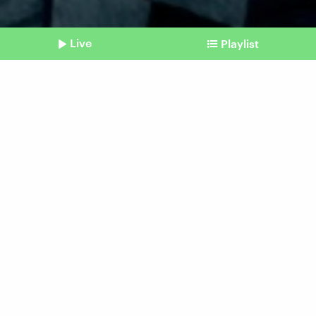
Live
Playlist
©
Imago | Panama Pictures
Shownotes
Swatting
"Die wollen provozieren,
dass die Polizei reinstürmt"
Beitrag aus unserem Archiv vom 28. Juni 2023