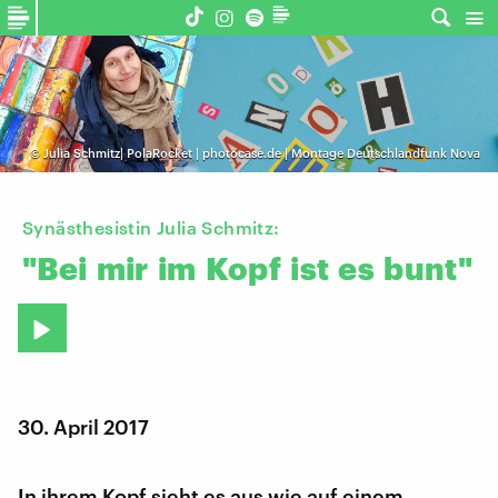
©
Julia Schmitz| PolaRocket | photocase.de | Montage Deutschlandfunk Nova
Synästhesistin Julia Schmitz:
"Bei
mir
im
Kopf
ist
es
bunt"
30. April 2017
In ihrem Kopf sieht es aus wie auf einem