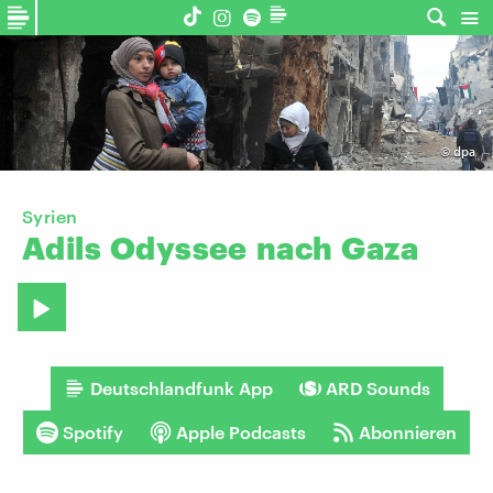
©
dpa
Syrien
Adils
Odyssee
nach
Gaza
Deutschlandfunk App
ARD Sounds
Spotify
Apple Podcasts
Abonnieren