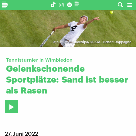
©
picture alliance/dpa/BELGA | Benoit Doppagne
Tennisturnier in Wimbledon
Gelenkschonende
Sportplätze:
Sand
ist
besser
als
Rasen
27. Juni 2022