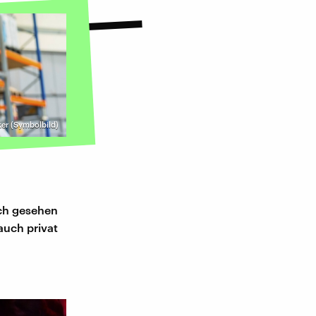
er (Symbolbild)
ich gesehen
auch privat