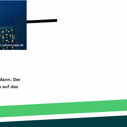
 | photocase.de
 Mann. Der
n auf das