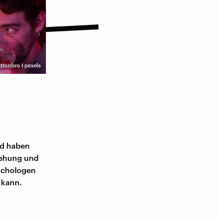
ttonbro I pexels
nd haben
ziehung und
sychologen
 kann.