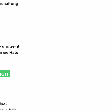
bschaffung
– und zeigt
nn sie Hate
men
ine-
er in kein