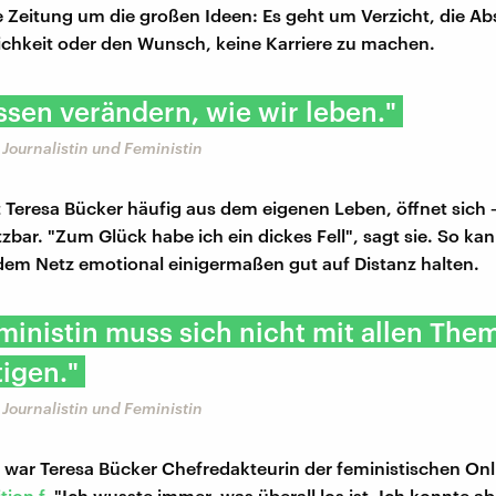
Zeitung um die großen Ideen: Es geht um Verzicht, die A
lichkeit oder den Wunsch, keine Karriere zu machen.
sen verändern, wie wir leben."
 Journalistin und Feministin
t Teresa Bücker häufig aus dem eigenen Leben, öffnet sich 
tzbar. "Zum Glück habe ich ein dickes Fell", sagt sie. So ka
em Netz emotional einigermaßen gut auf Distanz halten.
ministin muss sich nicht mit allen The
igen."
 Journalistin und Feministin
9 war Teresa Bücker Chefredakteurin der feministischen Onl
tion f
. "Ich wusste immer, was überall los ist. Ich konnte ab