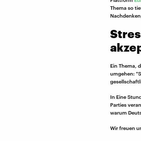
Thema so tief
Nachdenken,
Stres
akze
Ein Thema, da
umgehen: "St
gesellschaftl
In Eine Stun
Parties vera
warum Deutsc
Wir freuen u