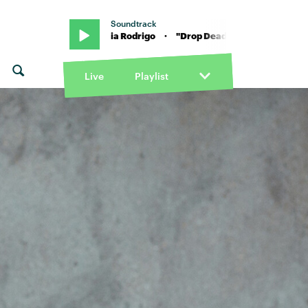
Soundtrack
" von Olivia Rodrigo · "Drop Dead" von Olivia Rodrigo
Live
Playlist