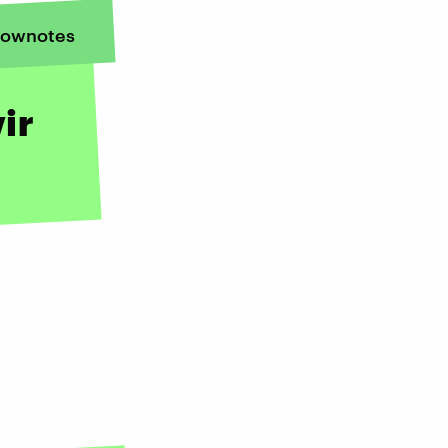
ownotes
ir