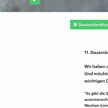
Deutschlandfu
11. Dezemb
Wir haben d
Und möchte 
wichtigen 
"Es gibt die
auszutausche
Wochen kümm